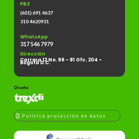
PBX
(601) 691 4637
310 4620931
WhatsApp
317 546 7979
Dirección
Carrera 12 No. 96 - 81 Ofc. 204 -
Bogotá D.C.
Diseño
Política protección de datos