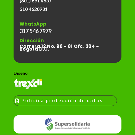
(601) 691 4637
310 4620931
WhatsApp
317 546 7979
Dirección
Carrera 12 No. 96 - 81 Ofc. 204 -
Bogotá D.C.
Diseño
Política protección de datos