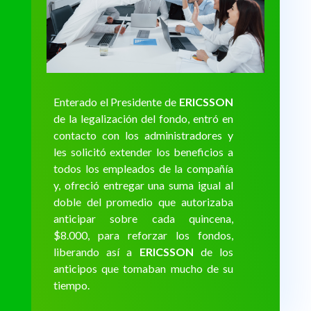
Enterado el Presidente de
ERICSSON
de la legalización del fondo, entró en
contacto con los administradores y
les solicitó extender los beneficios a
todos los empleados de la compañía
y, ofreció entregar una suma igual al
doble del promedio que autorizaba
anticipar sobre cada quincena,
$8.000, para reforzar los fondos,
liberando así a
ERICSSON
de los
anticipos que tomaban mucho de su
tiempo.